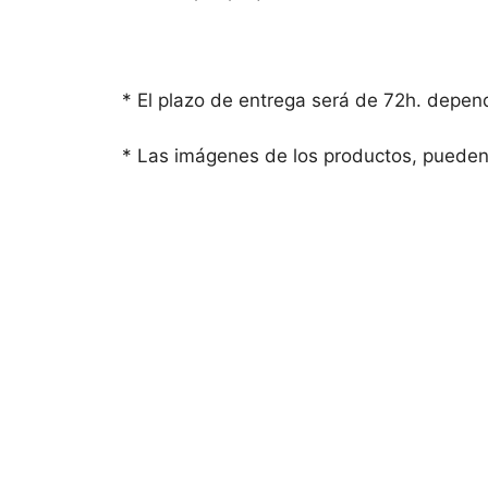
* El plazo de entrega será de 72h. depen
* Las imágenes de los productos, pueden
COMPRESAS POSPART
PRIMEROS DÍAS 12 UDS.
7,75
€