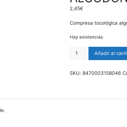
2,45
€
Compresa tocológica al
Hay existencias
Añadir al carri
SKU:
8470003158046
C
le.