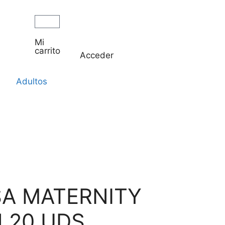
Mi
carrito
Acceder
Adultos
A MATERNITY
 20 UDS.