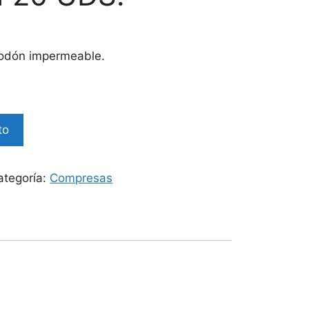
godón impermeable.
to
ategoría:
Compresas