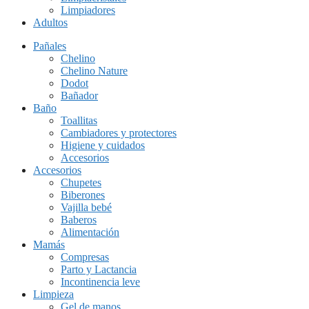
Limpiadores
Adultos
Pañales
Chelino
Chelino Nature
Dodot
Bañador
Baño
Toallitas
Cambiadores y protectores
Higiene y cuidados
Accesorios
Accesorios
Chupetes
Biberones
Vajilla bebé
Baberos
Alimentación
Mamás
Compresas
Parto y Lactancia
Incontinencia leve
Limpieza
Gel de manos