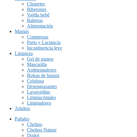
Chupetes
Biberones
Vajilla bebé
Baberos
Alimentación
Mamás
Compresas
Parto y Lactancia
Incontinencia leve
Limpieza
Gel de manos
Mascarilla
Ambientadores
Bolsas de basura
Celulosa
Desengrasantes
Lavavajillas
Limpiacristales
Limpiadores
Adultos
Pañales
Chelino
Chelino Nature
Dodot