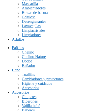
Mascarilla
Ambientadores
Bolsas de basura
Celulosa
Desengrasantes
Lavavajillas
Limpiacristales
Limpiadores
Adultos
Pañales
Chelino
Chelino Nature
Dodot
Bañador
Baño
Toallitas
Cambiadores y protectores
Higiene y cuidados
Accesorios
Accesorios
Chupetes
Biberones
Vajilla bebé
Baberos