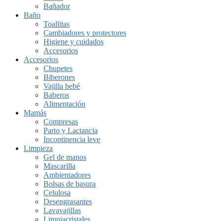
Bañador
Baño
Toallitas
Cambiadores y protectores
Higiene y cuidados
Accesorios
Accesorios
Chupetes
Biberones
Vajilla bebé
Baberos
Alimentación
Mamás
Compresas
Parto y Lactancia
Incontinencia leve
Limpieza
Gel de manos
Mascarilla
Ambientadores
Bolsas de basura
Celulosa
Desengrasantes
Lavavajillas
Limpiacristales